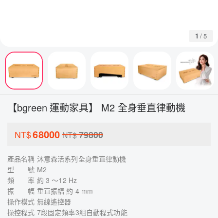
1
/
5
【bgreen 運動家具】 M2 全身垂直律動機
68000
NT$
79800
NT$
產品名稱 沐意森活系列全身垂直律動機
型 號 M2
頻 率 約 3 ～12 Hz
振 幅 垂直振幅 約 4 mm
操作模式 無線遙控器
操控程式 7段固定頻率3組自動程式功能